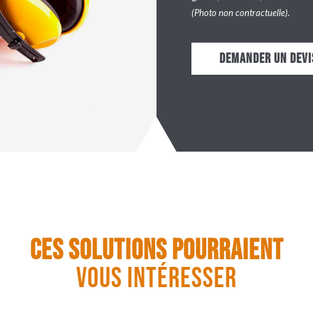
(Photo non contractuelle).
Demander un devi
Ces solutions pourraient
vous intéresser